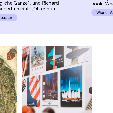
liche Ganze“, und Richard
book, Wh
uberth meint: „Ob er nun…
Wiener V
iteratur