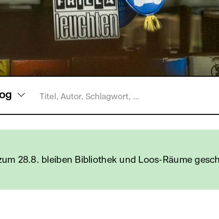
ler
log
Katalogsuche
ereich:
og
 zum 28.8. bleiben Bibliothek und Loos-Räume gesch