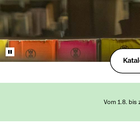
Aktuel
Kata
Suchb
Katal
Vom 1.8. bis