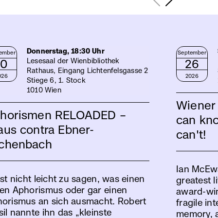
Donnerstag, 18:30 Uhr
ember
September
10
Lesesaal der Wienbibliothek
26
Rathaus, Eingang Lichtenfelsgasse 2
026
2026
Stiege 6, 1. Stock
1010 Wien
Wiener
horismen RELOADED –
can kno
aus contra Ebner-
can't!
chenbach
Ian McEwa
ist nicht leicht zu sagen, was einen
greatest li
en Aphorismus oder gar einen
award-win
orismus an sich ausmacht. Robert
fragile in
il nannte ihn das „kleinste
memory, a