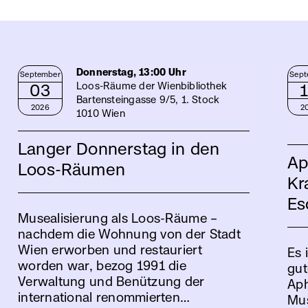
Donnerstag, 13:00 Uhr
September
Sept
03
Loos-Räume der Wienbibliothek
Bartensteingasse 9/5, 1. Stock
2026
2
1010 Wien
Langer Donnerstag in den
Ap
Loos-Räumen
Kr
Es
Musealisierung als Loos-Räume –
nachdem die Wohnung von der Stadt
Wien erworben und restauriert
Es 
worden war, bezog 1991 die
gut
Verwaltung und Benützung der
Aph
international renommierten…
Mus