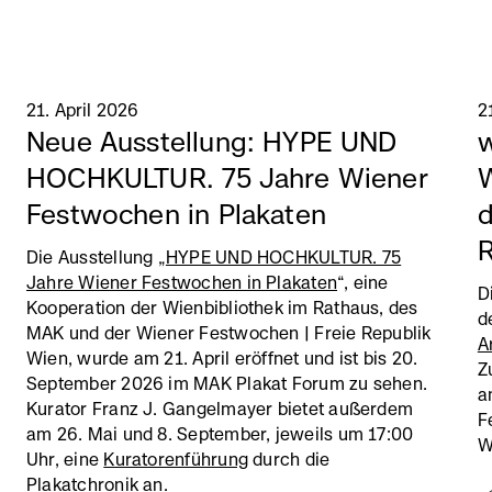
21. April 2026
2
Neue Ausstellung: HYPE UND
w
HOCHKULTUR. 75 Jahre Wiener
W
Festwochen in Plakaten
d
R
Die Ausstellung „
HYPE UND HOCHKULTUR. 75
Jahre Wiener Festwochen in Plakaten
“, eine
D
Kooperation der Wienbibliothek im Rathaus, des
d
MAK und der Wiener Festwochen | Freie Republik
A
Wien, wurde am 21. April eröffnet und ist bis 20.
Z
September 2026 im MAK Plakat Forum zu sehen.
a
Kurator Franz J. Gangelmayer bietet außerdem
F
am 26. Mai und 8. September, jeweils um 17:00
W
Uhr, eine
Kuratorenführung
durch die
Plakatchronik an.