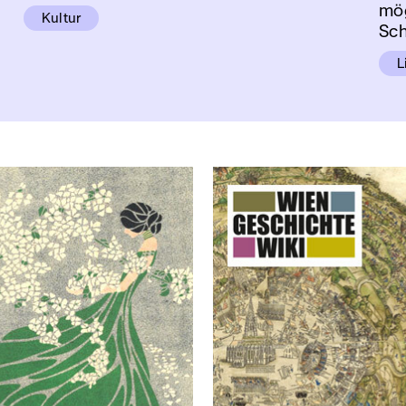
mög
Kultur
Sch
L