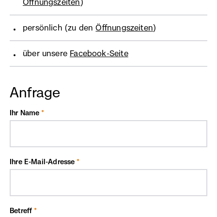
Öffnungszeiten
)
persönlich (zu den
Öffnungszeiten
)
über unsere
Facebook-Seite
(externer
Link,
öffnet
in
Anfrage
neuem
Fenster)
Ihr Name
Ihre E-Mail-Adresse
Betreff