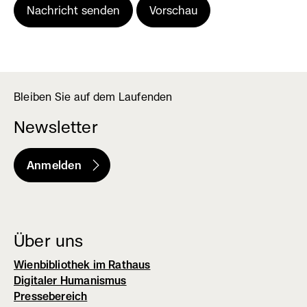
Bleiben Sie auf dem Laufenden
Newsletter
Anmelden
(externer
Link,
öffnet
in
Über uns
neuem
Wienbibliothek im Rathaus
Fenster)
Digitaler Humanismus
Pressebereich