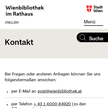
Direkt
zum
Inhalt
(externer
Link,
Menü
ENGLISH
öffnet
in
neuem
Suche
Kontakt
Fenster)
Bei Fragen oder anderen Anliegen können Sie uns
folgendermaßen erreichen:
per E-Mail an
post@wienbibliothek.at
per Telefon
+ 43 1 4000-84920
(zu den