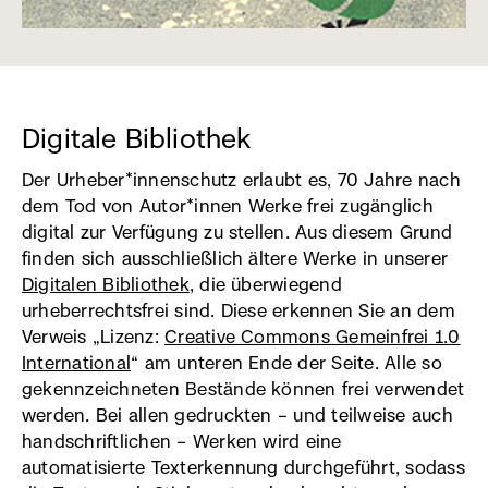
Digitale Bibliothek
Der Urheber*innenschutz erlaubt es, 70 Jahre nach
dem Tod von Autor*innen Werke frei zugänglich
digital zur Verfügung zu stellen. Aus diesem Grund
finden sich ausschließlich ältere Werke in unserer
Digitalen Bibliothek
(externer
, die überwiegend
urheberrechtsfrei sind. Diese erkennen Sie an dem
Link,
Verweis „Lizenz:
Creative Commons Gemeinfrei 1.0
öffnet
International
(externer
“ am unteren Ende der Seite. Alle so
in
gekennzeichneten Bestände können frei verwendet
Link,
neuem
werden. Bei allen gedruckten – und teilweise auch
öffnet
Fenster)
handschriftlichen – Werken wird eine
in
automatisierte Texterkennung durchgeführt, sodass
neuem