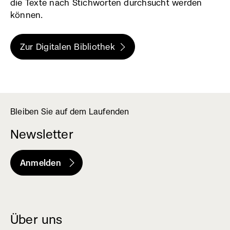
die Texte nach Stichworten durchsucht werden
Fenster)
können.
Zur Digitalen Bibliothek
(externer
Link,
öffnet
in
Bleiben Sie auf dem Laufenden
neuem
Fenster)
Newsletter
Anmelden
(externer
Link,
öffnet
in
Über uns
neuem