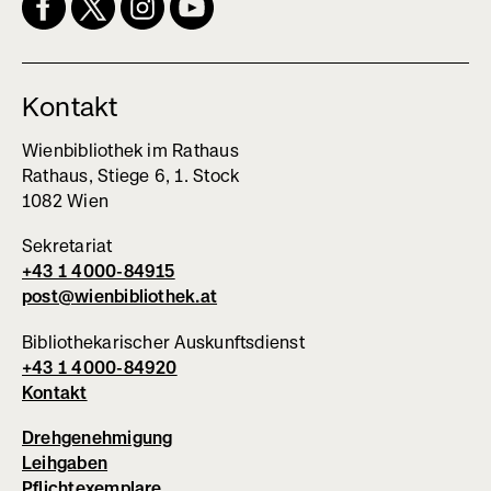
öffnet
in
neuem
Fenster)
Kontakt
Wienbibliothek im Rathaus
Rathaus, Stiege 6, 1. Stock
1082 Wien
Sekretariat
+43 1 4000-84915
post@wienbibliothek.at
Bibliothekarischer Auskunftsdienst
+43 1 4000-84920
Kontakt
Drehgenehmigung
Leihgaben
Pflichtexemplare