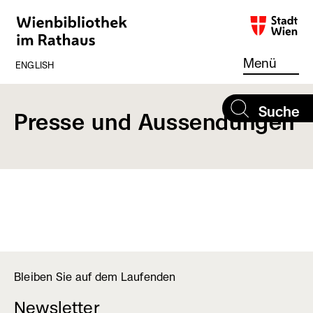
Direkt
zum
Inhalt
(externer
Link,
Menü
ENGLISH
öffnet
in
neuem
Suche
Presse und Aussendungen
Fenster)
Bleiben Sie auf dem Laufenden
Newsletter