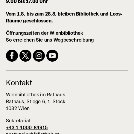
9.00 bis 17.00 Uhr
Vom 1.8. bis zum 28.8. bleiben Bibliothek und Loos-
Räume geschlossen.
Öffnungszeiten der Wienbibliothek
So erreichen Sie uns
Wegbeschreibung
(externer
Link,
öffnet
in
neuem
Fenster)
Kontakt
Wienbibliothek im Rathaus
Rathaus, Stiege 6, 1. Stock
1082 Wien
Sekretariat
+43 1 4000-84915