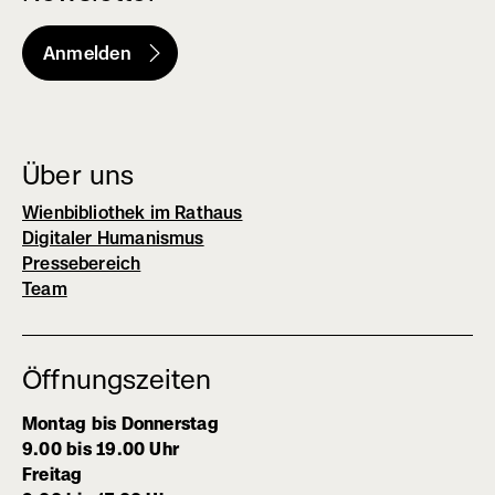
Anmelden
(externer
Link,
öffnet
in
Über uns
neuem
Wienbibliothek im Rathaus
Fenster)
Digitaler Humanismus
Pressebereich
Team
Öffnungszeiten
Montag bis Donnerstag
9.00 bis 19.00 Uhr
Freitag